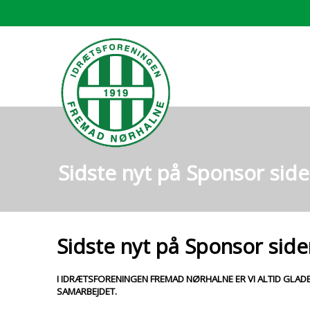
Sidste nyt på Sponsor sid
Sidste nyt på Sponsor side
I IDRÆTSFORENINGEN FREMAD NØRHALNE ER VI ALTID GLA
SAMARBEJDET.