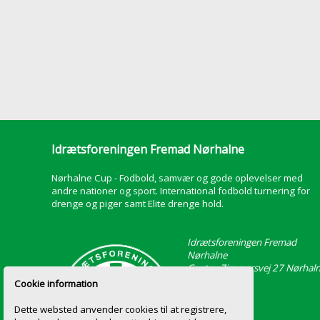
Idrætsforeningen Fremad Nørhalne
Nørhalne Cup - Fodbold, samvær og gode oplevelser med
andre nationer og sport. International fodbold turnering for
drenge og piger samt Elite drenge hold.
Idrætsforeningen Fremad
Nørhalne
Gustav Zimmersvej 27 Nørhal
9430 Vadum
Cookie information
Dette websted anvender cookies til at registrere,