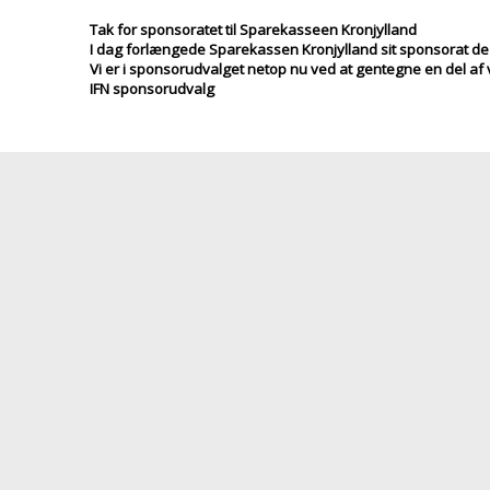
Tak for sponsoratet til Sparekasseen Kronjylland
I dag forlængede Sparekassen Kronjylland sit sponsorat de
Vi er i sponsorudvalget netop nu ved at gentegne en del af
IFN sponsorudvalg