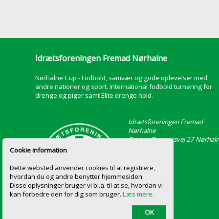
Idrætsforeningen Fremad Nørhalne
Nørhalne Cup - Fodbold, samvær og gode oplevelser med
andre nationer og sport. International fodbold turnering for
drenge og piger samt Elite drenge hold.
Idrætsforeningen Fremad
Nørhalne
Gustav Zimmersvej 27 Nørhal
9430 Vadum
Cookie information
Dette websted anvender cookies til at registrere,
hvordan du og andre benytter hjemmesiden.
Disse oplysninger bruger vi bl.a. til at se, hvordan vi
kan forbedre den for dig som bruger.
Læs mere.
OK